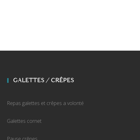
GALETTES / CRÊPES
Repas galettes et crêpes a volonté
Galettes cornet
Pause crêpes